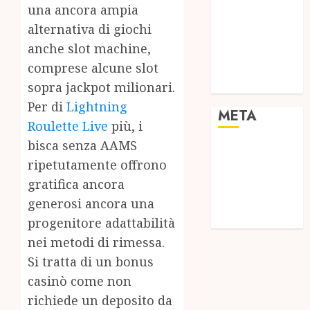
una ancora ampia
enhancing
alternativa di giochi
cinematic
anche slot machine,
visual
comprese alcune slot
consistency in
films
sopra jackpot milionari.
Per di
Lightning
META
Roulette Live
più, i
bisca senza AAMS
Log in
ripetutamente offrono
Entries feed
gratifica ancora
Comments
feed
generosi ancora una
WordPress.org
progenitore adattabilità
nei metodi di rimessa.
Si tratta di un bonus
casinò come non
richiede un deposito da