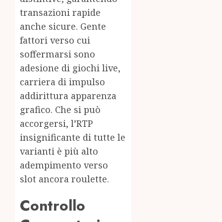
transazioni rapide
anche sicure. Gente
fattori verso cui
soffermarsi sono
adesione di giochi live,
carriera di impulso
addirittura apparenza
grafico. Che si può
accorgersi, l’RTP
insignificante di tutte le
varianti è più alto
adempimento verso
slot ancora roulette.
Controllo