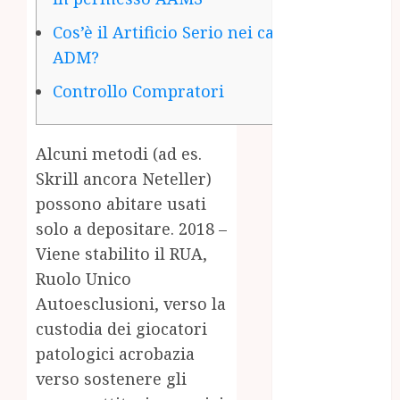
Dreamy
Cos’è il Artificio Serio nei casino
Fiction
ADM?
Moments:
Romantic
Controllo Compratori
Reading
Experiences
Filled With
Alcuni metodi (ad es.
Passionate
Skrill ancora Neteller)
Encounters
possono abitare usati
And
solo a depositare. 2018 –
Emotional
Viene stabilito il RUA,
Twists
Ruolo Unico
Choosing the
Autoesclusioni, verso la
right
custodia dei giocatori
photographer
for natural-
patologici acrobazia
looking dating
verso sostenere gli
profile images