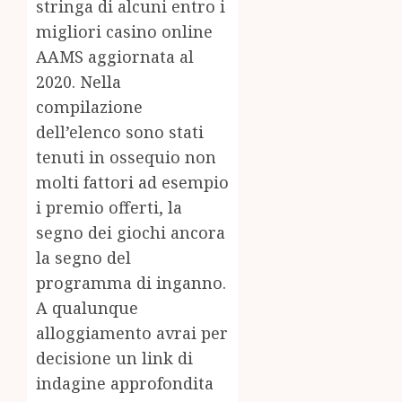
stringa di alcuni entro i
migliori casino online
AAMS aggiornata al
2020. Nella
compilazione
dell’elenco sono stati
tenuti in ossequio non
molti fattori ad esempio
i premio offerti, la
segno dei giochi ancora
la segno del
programma di inganno.
A qualunque
alloggiamento avrai per
decisione un link di
indagine approfondita