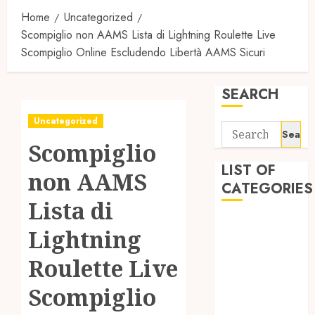
Home
Uncategorized
Scompiglio non AAMS Lista di Lightning Roulette Live
Scompiglio Online Escludendo Libertà AAMS Sicuri
SEARCH
Uncategorized
Search
Scompiglio
for:
LIST OF
non AAMS
CATEGORIES
Lista di
1
Lightning
1win Côte
d'Ivoire
Roulette Live
1winRussia
Scompiglio
AI News
anonymous