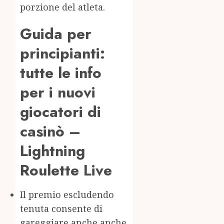
porzione del atleta.
Guida per
principianti:
tutte le info
per i nuovi
giocatori di
casinò –
Lightning
Roulette Live
Il premio escludendo
tenuta consente di
gareggiare anche anche