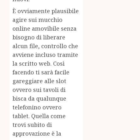
È ovviamente plausibile
agire sui mucchio
online amovibile senza
bisogno di liberare
alcun file, controllo che
avviene incluso tramite
la scritto web. Così
facendo ti sarà facile
gareggiare alle slot
ovvero sui tavoli di
bisca da qualunque
telefonino ovvero
tablet. Quella come
trovi subito di
approvazione è la