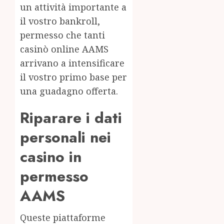
un attività importante a
il vostro bankroll,
permesso che tanti
casinò online AAMS
arrivano a intensificare
il vostro primo base per
una guadagno offerta.
Riparare i dati
personali nei
casino in
permesso
AAMS
Queste piattaforme