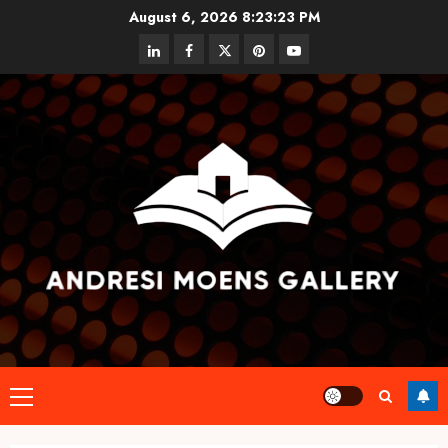
Skip
August 6, 2026
8:23:24 PM
to
linkedin
facebook
twitter
pinterest
youtube
content
Primary
Menu