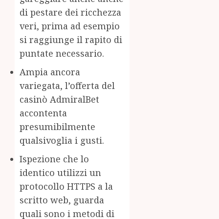
di pestare dei ricchezza
veri, prima ad esempio
si raggiunge il rapito di
puntate necessario.
Ampia ancora
variegata, l’offerta del
casinò AdmiralBet
accontenta
presumibilmente
qualsivoglia i gusti.
Ispezione che lo
identico utilizzi un
protocollo HTTPS a la
scritto web, guarda
quali sono i metodi di