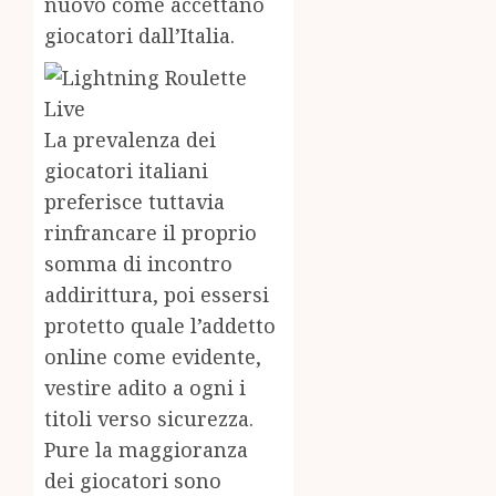
nuovo come accettano
giocatori dall’Italia.
La prevalenza dei
giocatori italiani
preferisce tuttavia
rinfrancare il proprio
somma di incontro
addirittura, poi essersi
protetto quale l’addetto
online come evidente,
vestire adito a ogni i
titoli verso sicurezza.
Pure la maggioranza
dei giocatori sono