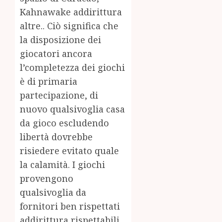
Kahnawake addirittura
altre.. Ciò significa che
la disposizione dei
giocatori ancora
l’completezza dei giochi
è di primaria
partecipazione, di
nuovo qualsivoglia casa
da gioco escludendo
libertà dovrebbe
risiedere evitato quale
la calamità. I giochi
provengono
qualsivoglia da
fornitori ben rispettati
addirittura rispettabili