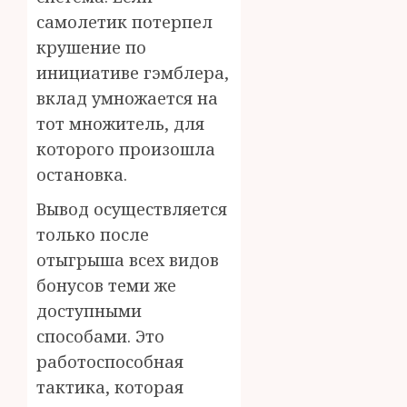
самолетик потерпел
крушение по
инициативе гэмблера,
вклад умножается на
тот множитель, для
которого произошла
остановка.
Вывод осуществляется
только после
отыгрыша всех видов
бонусов теми же
доступными
способами. Это
работоспособная
тактика, которая