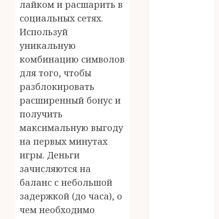
лайком и расшарить в
Moments:
социальных сетях.
Romantic
Используй
Reading
уникальную
Experiences
Filled With
комбинацию символов
Passionate
для того, чтобы
Encounters
разблокировать
And
расширенный бонус и
Emotional
получить
Twists
максимальную выгоду
Choosing the
на первых минутах
right
игры. Деньги
photographer
for natural-
зачисляются на
looking dating
баланс с небольшой
profile images
задержкой (до часа), о
online
чем необходимо
Inside A