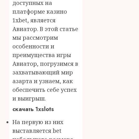
доступных на
платформе казино
1xbet, является
Авиатор. В этой статье
мы рассмотрим
особенности и
преимущества игры
Авиатор, погрузимся в
захватывающий мир
азарта и узнаем, как
обеспечить себе успех
и выигрыш.
скачать 1xslots
На первую из них
выставляется bet