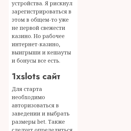
устройства. Я рискнул
зарегистрироваться в
этом в общем-то уже
не первой свежести
казино. Но рабочее
интернет-казино,
выигрыши и кешауты
и бонусы все есть.
1xslots сайт
Для старта
необходимо
авторизоваться в
заведении и выбрать
размеры bet. Также
следует определиться