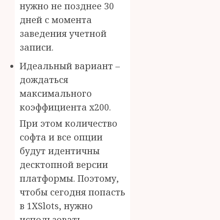
нужно не позднее 30
дней с момента
заведения учетной
записи.
Идеальный вариант –
дождаться
максимального
коэффициента x200.
При этом количество
софта и все опции
будут идентичны
десктопной версии
платформы. Поэтому,
чтобы сегодня попасть
в 1XSlots, нужно
использовать