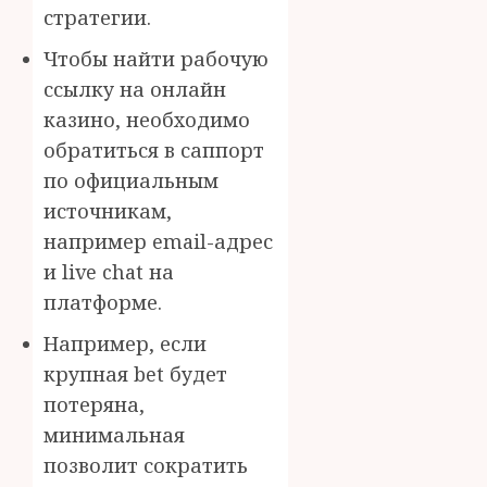
стратегии.
Чтобы найти рабочую
ссылку на онлайн
казино, необходимо
обратиться в саппорт
по официальным
источникам,
например email-адрес
и live chat на
платформе.
Например, если
крупная bet будет
потеряна,
минимальная
позволит сократить