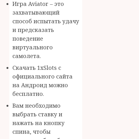
Игра Aviator – это
захватывающий
способ испытать удачу
и предсказать
поведение
виртуального
самолета.
Скачать 1xSlots с
официального сайта
на Андроид можно
бесплатно.
Вам необходимо
выбрать ставку и
нажать на кнопку
спина, чтобы