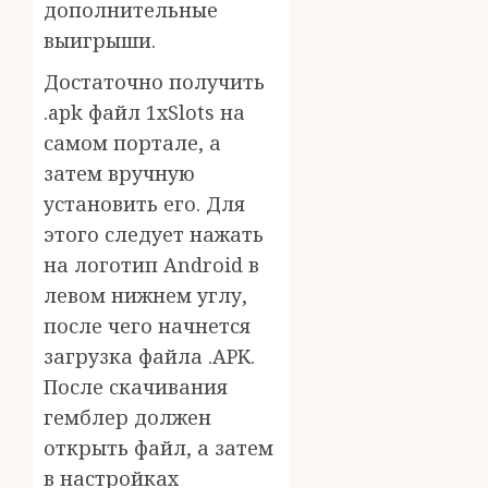
дополнительные
выигрыши.
Достаточно получить
.apk файл 1xSlots на
самом портале, а
затем вручную
установить его. Для
этого следует нажать
на логотип Android в
левом нижнем углу,
после чего начнется
загрузка файла .APK.
После скачивания
гемблер должен
открыть файл, а затем
в настройках