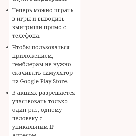
Теперь можно играть
в игры и выводить
выигрыши прямо с
телефона.
Чтобы пользоваться
приложением,
гемблерам не нужно
скачивать симулятор
из Google Play Store.
В акциях разрешается
участвовать только
один раз, одному
человеку с
уникальным IP
адресом.