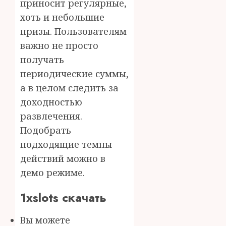
приносит регулярные,
хоть и небольшие
призы. Пользователям
важно не просто
получать
периодические суммы,
а в целом следить за
доходностью
развлечения.
Подобрать
подходящие темпы
действий можно в
демо режиме.
1xslots скачать
Вы можете