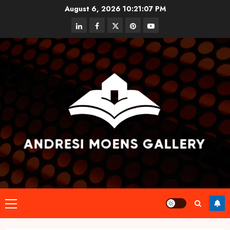
Skip
August 6, 2026
10:21:08 PM
to
linkedin
facebook
twitter
pinterest
youtube
content
Primary
Menu