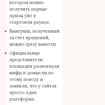
котором можно
получить первые
призы уже в
стартовом раунде.
Выигрыш, полученный
за счет вращений,
можно сразу вывести.
Официальные
представители
площадки развенчали
мифы и домыслы по
этому поводу и
заявили, что у сайтов
просто одна
платформа.