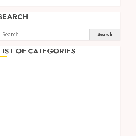
SEARCH
Search
or:
LIST OF CATEGORIES
1
1win Côte d'Ivoire
1winRussia
AI News
anonymous
Arts
blog
Dance
Entertainment
Events