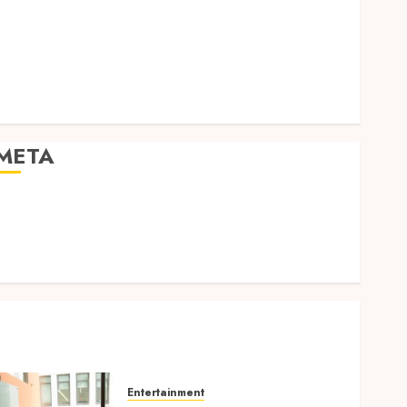
Expression
Modern Office Backdrop Concepts Supporting
Consistent Agent Branding Across Listings
Color correction practices enhancing cinematic
isual consistency in films
META
Log in
Entries feed
Comments feed
WordPress.org
Entertainment