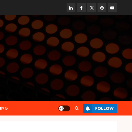
linkedin
facebook
twitter
pinterest
youtube
ING
FOLLOW