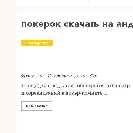
покерок скачать на ан
Uncategorized
Покерок Скачать Клиент С Официального
Сайта И Играть Онлайн На Русском Языке
На Реальные Деньги
BRAYDEN
JANUARY 21, 2025
0
Площадка предлагает обширный выбор игр
и соревнований в покер-комнате,...
READ MORE