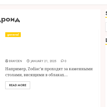
дроид
f
general
Pokerok Официальный Сайт, Скачать
Клиент На Пк, Вход, Играть Онлайн
Бесплатно И На Деньги
BRAYDEN
JANUARY 21, 2025
0
Например, Zodiac’и проходят за каменными
столами, висящими в облаках....
READ MORE