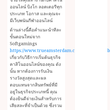
online
ออนไลน์ บิงโก ลอตเตอรีทุก
Inside A
Private Space
ประเภท โอกาส และคุณจะ
Designed For
มีเว็บพนันกีฬาออนไลน์
Personal
ด้านล่างนี้คือคำแนะนำทีละ
Expression
ขั้นตอนใหม่จาก
Modern Office
Softgamings
Backdrop
Concepts
https://www.trueamsterdam.com/202
Supporting
เกี่ยวกับวิธีการเริ่มต้นธุรกิจ
Consistent
คาสิโนออนไลน์ของคุณ ดัง
Agent
นั้น หากต้องการรับเงิน
Branding
รางวัลสูงสุดและผล
Across
ตอบแทนจากสินทรัพย์ที่มี
Listings
อยู่ในธุรกิจประเภทนี้ คุณ
Color
ต้องยินดีจ่ายเงินสำหรับการ
correction
practices
เสียสละที่จำเป็นด้วย ซึ่งรวม