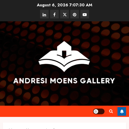
Skip
August 6, 2026
7:07:31 AM
to
linkedin
facebook
twitter
pinterest
youtube
content