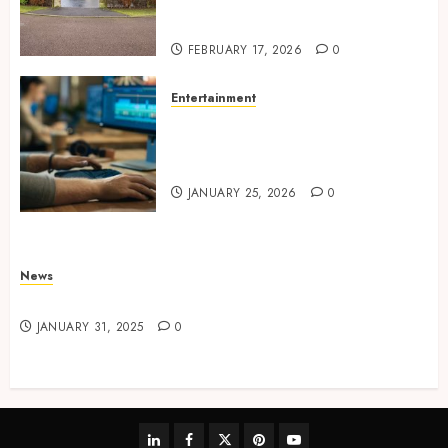
Consistent Agent Branding
Across Listings
FEBRUARY 17, 2026
0
Entertainment
Color correction practices
enhancing cinematic visual
consistency in films
JANUARY 25, 2026
0
News
Latest News
JANUARY 31, 2025
0
linkedin
facebook
twitter
pinterest
youtube