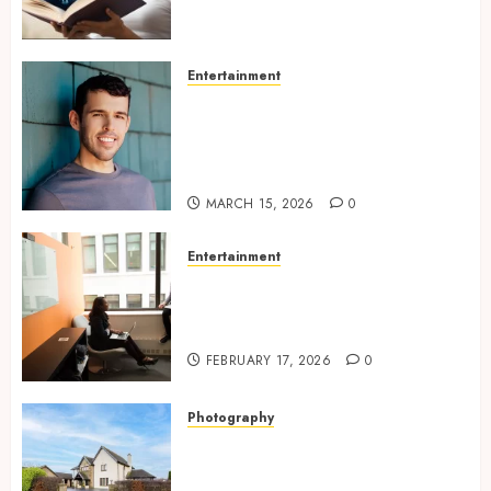
Passionate Encounters And
Emotional Twists
MAY 6, 2026
0
Entertainment
Choosing the right
photographer for natural-
looking dating profile images
online
MARCH 15, 2026
0
Entertainment
Inside A Private Space
Designed For Personal
Expression
FEBRUARY 17, 2026
0
Photography
Modern Office Backdrop
Concepts Supporting