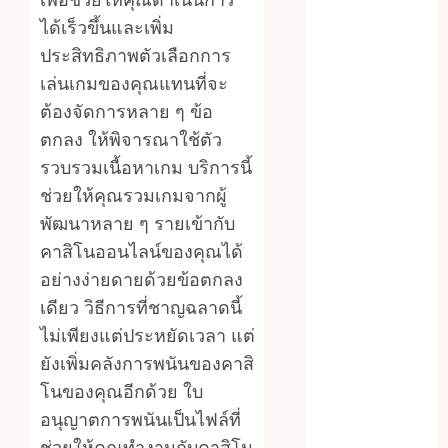
Fiction
ได้เร็วขึ้นและเพิ่ม
Moments:
ประสิทธิภาพตัวเลือกการ
Romantic
เล่นเกมของคุณแทนที่จะ
Reading
ต้องจัดการหลาย ๆ ข้อ
Experiences
ตกลง ให้พิจารณาใช้ตัว
Filled With
รวบรวมเนื้อหาเกม บริการนี้
Passionate
ช่วยให้คุณรวมเกมจากผู้
Encounters
พัฒนาหลาย ๆ รายเข้ากับ
And
Emotional
คาสิโนออนไลน์ของคุณได้
Twists
อย่างง่ายดายด้วยข้อตกลง
Choosing the
เดียว วิธีการที่ชาญฉลาดนี้
right
ไม่เพียงแต่ประหยัดเวลา แต่
photographer
ยังเพิ่มคลังการพนันของคาสิ
for natural-
โนของคุณอีกด้วย ใบ
looking dating
อนุญาตการพนันเป็นไฟล์ที่
profile images
ช่วยให้คุณทำงานกับคาสิโน