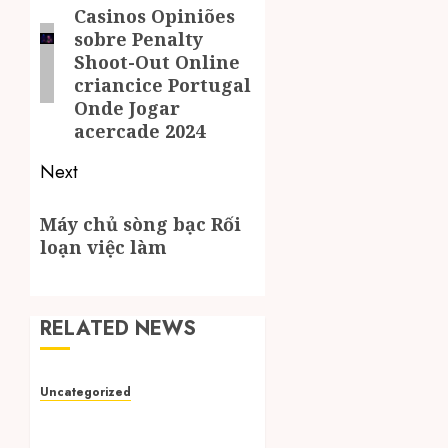
navigation
Casinos Opiniões
post:
sobre Penalty
Shoot-Out Online
criancice Portugal
Onde Jogar
acercade 2024
Next
Next
Máy chủ sòng bạc Rối
post:
loạn việc làm
RELATED NEWS
Uncategorized
1Win App: Descarga
Gratis para Android apk