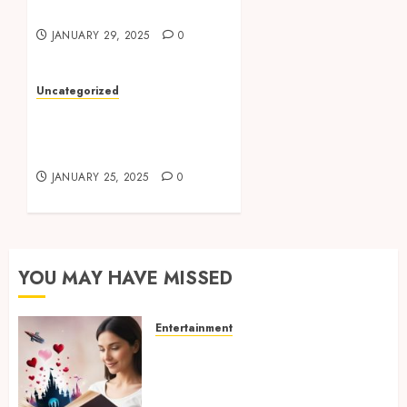
e iOS en México
JANUARY 29, 2025
0
Uncategorized
Бонусы казино 1win как
использовать акции в
2025
JANUARY 25, 2025
0
YOU MAY HAVE MISSED
Entertainment
Dreamy Fiction Moments:
Romantic Reading
Experiences Filled With