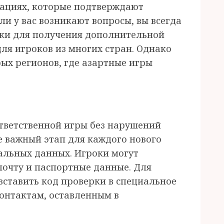
ациях, которые подтверждают
сли у вас возникают вопросы, вы всегда
жки для получения дополнительной
для игроков из многих стран. Однако
ых регионов, где азартные игры
тветственной игры без нарушений
 важный этап для каждого нового
альных данных. Игроки могут
очту и паспортные данные. Для
вставить код проверки в специальное
контактам, оставленным в