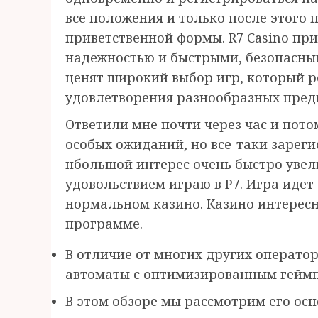
все положения и только после этого
приветственной формы. R7 Casino пр
надежностью и быстрыми, безопасны
ценят широкий выбор игр, который р
удовлетворения разнообразных пред
Ответили мне почти через час и пото
особых ожиданий, но все-таки зарег
нбольшой интерес очень быстро увел
удовольствием играю в Р7. Игра идет
нормальном казино. Казино интересн
программе.
В отличие от многих других оператор
автоматы с оптимизированным геймп
В этом обзоре мы рассмотрим его осн