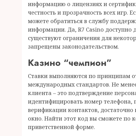
информацию о лицензиях и сертифик
честность и прозрачность всех игр. Е
можете обратиться в службу поддер
информации. Да, R7 Casino доступно 
существуют ограничения для некотор
запрещены законодательством.
Казино “чемпион”
Ставки выполняются по принципам о
международных стандартов. Не менее
клиента – это подтверждение персон
идентифицировать номер телефона, п
верификации контактов, достаточно 
окно. Найти этот код вы сможете по 
приветственной форме.