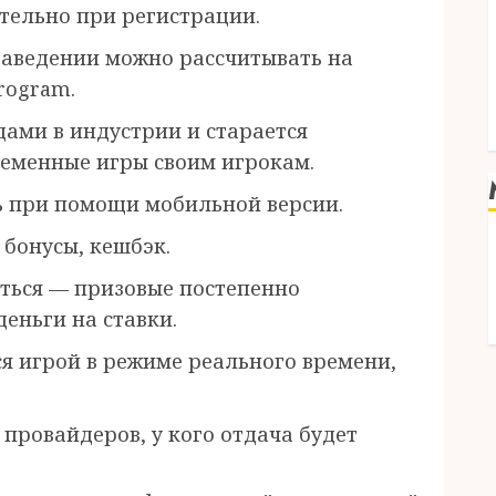
тельно при регистрации.
заведении можно рассчитывать на
rogram.
дами в индустрии и старается
v
ременные игры своим игрокам.
ь при помощи мобильной версии.
 бонусы, кешбэк.
ться — призовые постепенно
деньги на ставки.
я игрой в режиме реального времени,
провайдеров, у кого отдача будет