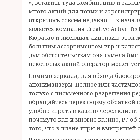
», вставить туда комбинацию и закон
много акций для новых и зарегистри
открылось совсем недавно — в начал
является компания Creative Active Te
Кюрасао и имеющая лицензию этой ж
большим ассортиментом игр и качес
дум обстоятельствам она сумела быс
некоторых акций оператор может ус
Помимо зеркала, для обхода блокиро
анонимайзеры. Полное или частично
только с письменного разрешения ре
обращайтесь через форму обратной с
удобно играть в казино через клиент
почемуто как и многие казино, Р7 об 
того, что в плане игры и выигрышей 