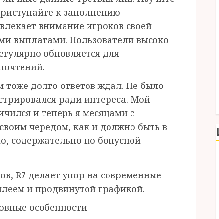
 приступайте к заполнению
ивлекает внимание игроков своей
ми выплатами. Пользователи высоко
егулярно обновляется для
почтений.
м тоже долго ответов ждал. Не было
истрировался ради интереса. Мой
ичился и теперь я месяцами с
 своим чередом, как и должно быть в
о, содержательно по бонусной
ов, R7 делает упор на современные
леем и продвинутой графикой.
овные особенности.