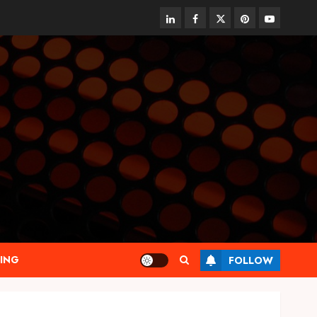
linkedin
facebook
twitter
pinterest
youtube
ING
FOLLOW